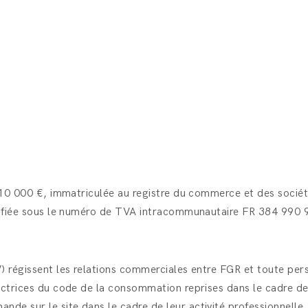
de 10 000 €, immatriculée au registre du commerce et des soci
tifiée sous le numéro de TVA intracommunautaire FR 384 990 92
) régissent les relations commerciales entre FGR et toute per
otectrices du code de la consommation reprises dans le cadre
 sur le site dans le cadre de leur activité professionnelle, qu