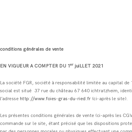
conditions générales de vente
er
EN VIGUEUR A COMPTER DU 1
juiLLET 2021
La société FGR, société à responsabilité limitée au capital 
social est situé 37 rue du château 67 640 ichtratzheim, iden
l’adresse
http://www.foies-gras-du-ried.fr
(ci-après le site).
Les présentes conditions générales de vente (ci-après les CGV
commande sur le site, étant précisé que les dispositions pr
par des personnes morales ou physiques effectuant une commande