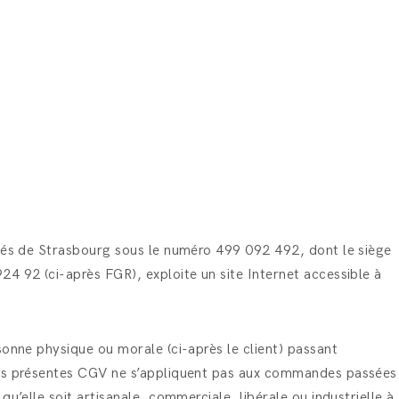
étés de Strasbourg sous le numéro 499 092 492, dont le siège
4 92 (ci-après FGR), exploite un site Internet accessible à
sonne physique ou morale (ci-après le client) passant
 des présentes CGV ne s’appliquent pas aux commandes passées
’elle soit artisanale, commerciale, libérale ou industrielle à