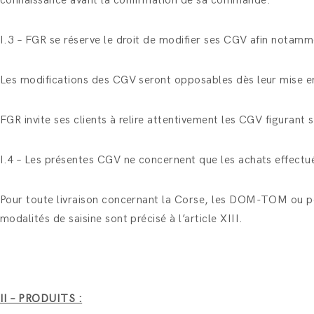
connaissance avant la confirmation de sa commande.
I.3 – FGR se réserve le droit de modifier ses CGV afin notamme
Les modifications des CGV seront opposables dès leur mise en
FGR invite ses clients à relire attentivement les CGV figurant su
I.4 – Les présentes CGV ne concernent que les achats effectués
Pour toute livraison concernant la Corse, les DOM-TOM ou pour
modalités de saisine sont précisé à l’article XIII.
II – PRODUITS :