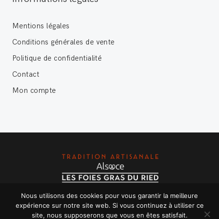
Mentions légales
Conditions générales de vente
Politique de confidentialité
Contact
Mon compte
Nous utilisons des cookies pour vous garantir la meilleure
Copyright © 2020 Les foies gras du Ried - Tous droits
expérience sur notre site web. Si vous continuez à utiliser ce
réservés.
site, nous supposerons que vous en êtes satisfait.