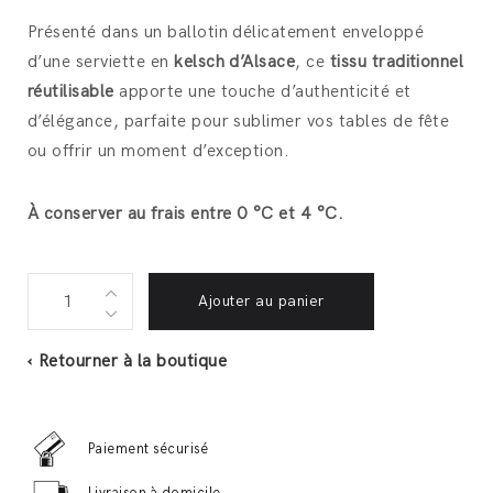
Présenté dans un ballotin délicatement enveloppé
d’une serviette en
kelsch d’Alsace
, ce
tissu traditionnel
réutilisable
apporte une touche d’authenticité et
d’élégance, parfaite pour sublimer vos tables de fête
ou offrir un moment d’exception.
À conserver au frais entre 0 °C et 4 °C.
Ballotin
Ajouter au panier
de
foie
‹ Retourner à la boutique
gras
d'oie
Mi-
Paiement sécurisé
cuit