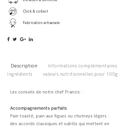
Livraison à domicile
250g
Kelsch
Click & collect
quantité
Fabrication artisanale
Description
Informations complémentaires
Ingrédients
valeurs nutritionnelles pour 100g :
Les conseils de notre chef Francis :
Accompagnements parfaits
Pain toasté, pain aux figues ou chutneys légers :
des accords classiques et subtils qui mettent en