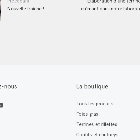
Précédant
Elaboration d'une terrin
Nouvelle fraîche !
crémant dans notre laborat
ation
z-nous
La boutique
Tous les produits
Foies gras
Terrines et rillettes
Confits et chutneys