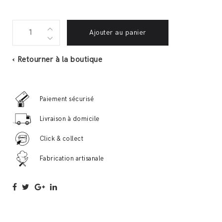
Civet
Ajouter au panier
de
canard
‹ Retourner à la boutique
700gr
quantité
Paiement sécurisé
Livraison à domicile
Click & collect
Fabrication artisanale