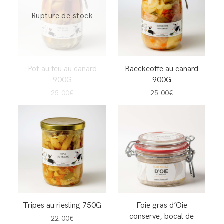
Rupture de stock
Pot au feu au canard
Baeckeoffe au canard
900G
900G
25.00€
25.00€
Tripes au riesling 750G
Foie gras d’Oie
conserve, bocal de
22.00€