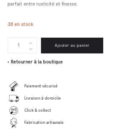
parfait entre rusticité et finesse.
38 en stock
Éffiloché
Ajouter au panier
de
Pot-
‹ Retourner à la boutique
au-
feu
180g
Paiement sécurisé
quantité
Livraison à domicile
Click & collect
Fabrication artisanale