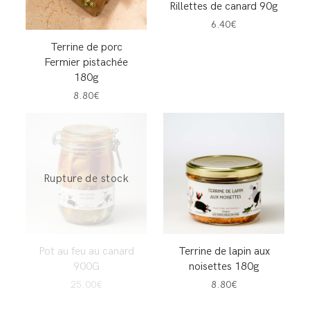
Rillettes de canard 90g
6.40€
Terrine de porc
Fermier pistachée
180g
8.80€
Rupture de stock
Pot au feu au canard
Terrine de lapin aux
900G
noisettes 180g
25.00€
8.80€