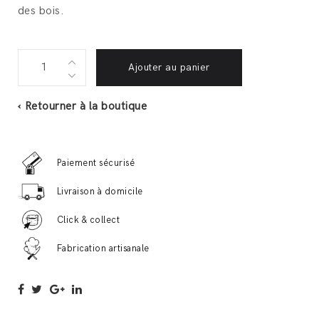
des bois.
Graisse
Ajouter au panier
de
canard
‹ Retourner à la boutique
300G
quantité
Paiement sécurisé
Livraison à domicile
Click & collect
Fabrication artisanale