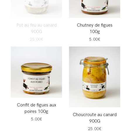
Pot au feu au canard
Chutney de figues
900G
100g
25.00€
5.00€
Confit de figues aux
poires 100g
Choucroute au canard
5.00€
900G
25.00€