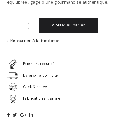
équilibrée, gage d’une gourmandise authentique.
Terrine
Ajouter au panier
de
lapin
‹ Retourner à la boutique
aux
noisettes
180g
Paiement sécurisé
quantité
Livraison à domicile
Click & collect
Fabrication artisanale