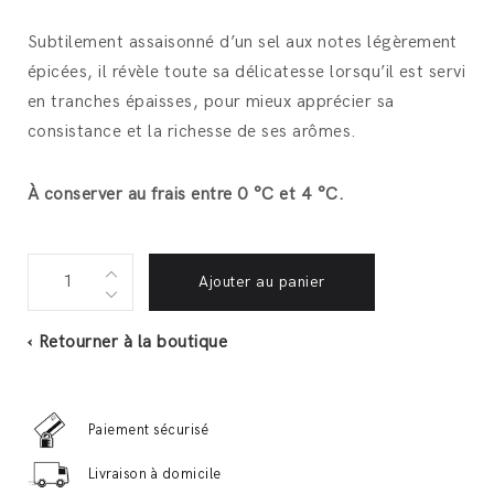
Subtilement assaisonné d’un sel aux notes légèrement
épicées, il révèle toute sa délicatesse lorsqu’il est servi
en tranches épaisses, pour mieux apprécier sa
consistance et la richesse de ses arômes.
À conserver au frais entre 0 °C et 4 °C.
Verrine
Ajouter au panier
de
Foie
‹ Retourner à la boutique
gras
d'oie
mi-
Paiement sécurisé
cuit
Livraison à domicile
100g