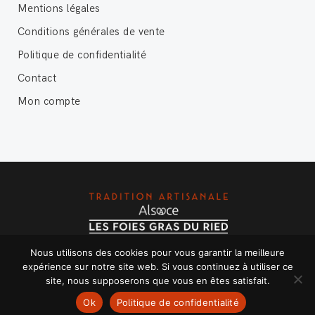
Mentions légales
Conditions générales de vente
Politique de confidentialité
Contact
Mon compte
Nous utilisons des cookies pour vous garantir la meilleure
Copyright © 2020 Les foies gras du Ried - Tous droits
expérience sur notre site web. Si vous continuez à utiliser ce
réservés.
site, nous supposerons que vous en êtes satisfait.
Ok
Politique de confidentialité