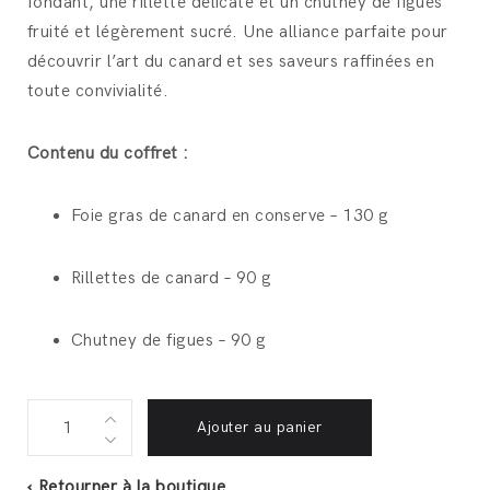
fondant, une rillette délicate et un chutney de figues
fruité et légèrement sucré. Une alliance parfaite pour
découvrir l’art du canard et ses saveurs raffinées en
toute convivialité.
Contenu du coffret :
Foie gras de canard en conserve – 130 g
Rillettes de canard – 90 g
Chutney de figues – 90 g
coffret
Ajouter au panier
cadeau
canard
‹ Retourner à la boutique