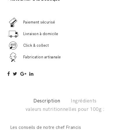
3
produits
:
Paiement sécurisé
foie
Livraison à domicile
gras,
rillettes
Click & collect
et
Fabrication artisanale
chutney
quantité
Description
Ingrédients
valeurs nutritionnelles pour 100g :
Les conseils de notre chef Francis